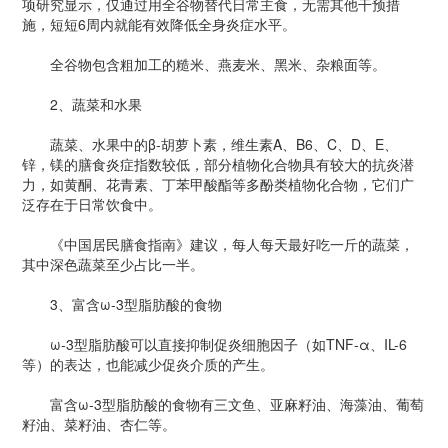
项研究显示，仅通过用全谷物替代日常主食，无需其他干预措
施，短短6周内就能有效降低全身炎症水平。
全谷物包含粗加工的糙米、燕麦米、黑米、杂粮面等。
2、蔬菜和水果
蔬菜、水果中的β-胡萝卜素，维生素A、B6、C、D、E、
锌，镁的膳食炎症指数较低，部分植物化合物具有较大的抗炎潜
力，如黄酮、花青素、丁苯甲酸酯等多酚类植物化合物，它们广
泛存在于日常饮食中。
《中国居民膳食指南》建议，每人每天最好吃一斤的蔬菜，
其中深色蔬菜至少占比一半。
3、富含ω-3型脂肪酸的食物
ω-3型脂肪酸可以直接抑制促炎细胞因子（如TNF-α、IL-6
等）的表达，也能减少促炎介质的产生。
富含ω-3型脂肪酸的食物有三文鱼、亚麻籽油、海藻油、葡萄
籽油、菜籽油、杏仁等。